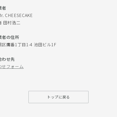
業者
. CHEESECAKE
者 田村浩二
業者の住所
区鷹番1丁目1-4 池田ビル1F
合わせ先
わせフォーム
トップに戻る